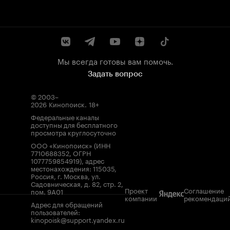
Мы всегда готовы вам помочь.
Задать вопрос
© 2003–
2026
Кинопоиск
.
18+
Федеральные каналы
доступны для бесплатного
просмотра круглосуточно
ООО «Кинопоиск» (ИНН
7710688352, ОГРН
1077759854919), адрес
местонахождения: 115035,
Россия, г. Москва, ул.
Садовническая, д. 82, стр. 2,
Проект
Соглашение
пом. 9А01
компании
рекомендаци
Адрес для обращений
пользователей:
kinopoisk@support.yandex.ru