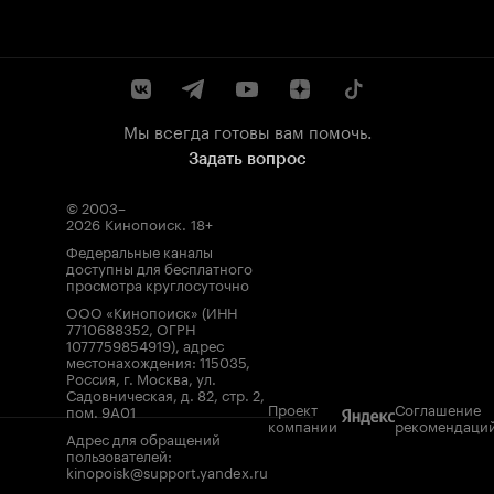
Мы всегда готовы вам помочь.
Задать вопрос
© 2003–
2026
Кинопоиск
.
18+
Федеральные каналы
доступны для бесплатного
просмотра круглосуточно
ООО «Кинопоиск» (ИНН
7710688352, ОГРН
1077759854919), адрес
местонахождения: 115035,
Россия, г. Москва, ул.
Садовническая, д. 82, стр. 2,
Проект
Соглашение
пом. 9А01
компании
рекомендаци
Адрес для обращений
пользователей:
kinopoisk@support.yandex.ru