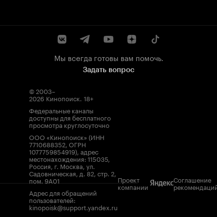
Мы всегда готовы вам помочь.
Задать вопрос
© 2003–
2026
Кинопоиск
.
18+
Федеральные каналы
доступны для бесплатного
просмотра круглосуточно
ООО «Кинопоиск» (ИНН
7710688352, ОГРН
1077759854919), адрес
местонахождения: 115035,
Россия, г. Москва, ул.
Садовническая, д. 82, стр. 2,
Проект
Соглашение
пом. 9А01
компании
рекомендаци
Адрес для обращений
пользователей:
kinopoisk@support.yandex.ru