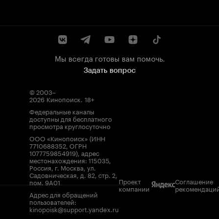
Мы всегда готовы вам помочь.
Задать вопрос
© 2003–
2026
Кинопоиск
.
18+
Федеральные каналы
доступны для бесплатного
просмотра круглосуточно
ООО «Кинопоиск» (ИНН
7710688352, ОГРН
1077759854919), адрес
местонахождения: 115035,
Россия, г. Москва, ул.
Садовническая, д. 82, стр. 2,
Проект
Соглашение
пом. 9А01
компании
рекомендаци
Адрес для обращений
пользователей:
kinopoisk@support.yandex.ru