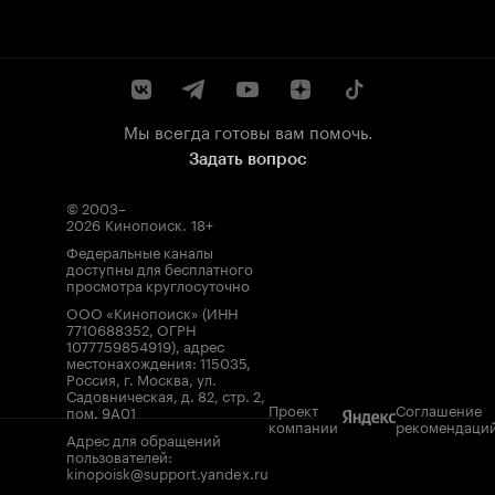
Мы всегда готовы вам помочь.
Задать вопрос
© 2003–
2026
Кинопоиск
.
18+
Федеральные каналы
доступны для бесплатного
просмотра круглосуточно
ООО «Кинопоиск» (ИНН
7710688352, ОГРН
1077759854919), адрес
местонахождения: 115035,
Россия, г. Москва, ул.
Садовническая, д. 82, стр. 2,
Проект
Соглашение
пом. 9А01
компании
рекомендаци
Адрес для обращений
пользователей:
kinopoisk@support.yandex.ru