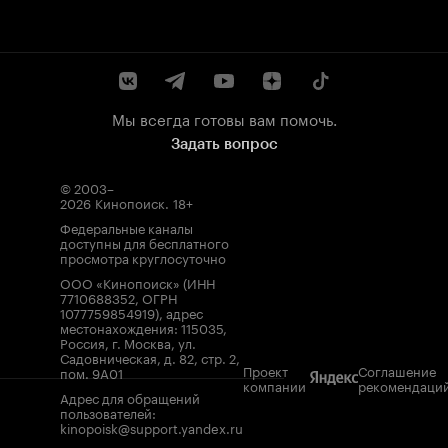
Мы всегда готовы вам помочь.
Задать вопрос
© 2003–
2026
Кинопоиск
.
18+
Федеральные каналы
доступны для бесплатного
просмотра круглосуточно
ООО «Кинопоиск» (ИНН
7710688352, ОГРН
1077759854919), адрес
местонахождения: 115035,
Россия, г. Москва, ул.
Садовническая, д. 82, стр. 2,
Проект
Соглашение
пом. 9А01
компании
рекомендаци
Адрес для обращений
пользователей:
kinopoisk@support.yandex.ru