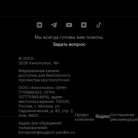
Мы всегда готовы вам помочь.
Задать вопрос
© 2003–
2026
Кинопоиск
.
18+
Федеральные каналы
доступны для бесплатного
просмотра круглосуточно
ООО «Кинопоиск» (ИНН
7710688352, ОГРН
1077759854919), адрес
местонахождения: 115035,
Россия, г. Москва, ул.
Садовническая, д. 82, стр. 2,
Проект
Соглашение
пом. 9А01
компании
рекомендаци
Адрес для обращений
пользователей:
kinopoisk@support.yandex.ru