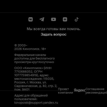
Мы всегда готовы вам помочь.
Задать вопрос
© 2003–
2026
Кинопоиск
.
18+
Федеральные каналы
доступны для бесплатного
просмотра круглосуточно
ООО «Кинопоиск» (ИНН
7710688352, ОГРН
1077759854919), адрес
местонахождения: 115035,
Россия, г. Москва, ул.
Садовническая, д. 82, стр. 2,
Проект
Соглашение
пом. 9А01
компании
рекомендаци
Адрес для обращений
пользователей:
kinopoisk@support.yandex.ru