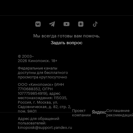
Мы всегда готовы вам помочь.
Задать вопрос
© 2003–
2026
Кинопоиск
.
18+
Федеральные каналы
доступны для бесплатного
просмотра круглосуточно
ООО «Кинопоиск» (ИНН
7710688352, ОГРН
1077759854919), адрес
местонахождения: 115035,
Россия, г. Москва, ул.
Садовническая, д. 82, стр. 2,
Проект
Соглашение
пом. 9А01
компании
рекомендаци
Адрес для обращений
пользователей:
kinopoisk@support.yandex.ru