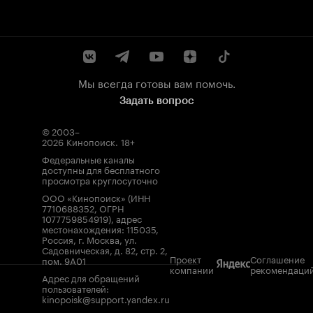
Мы всегда готовы вам помочь.
Задать вопрос
© 2003–
2026
Кинопоиск
.
18+
Федеральные каналы
доступны для бесплатного
просмотра круглосуточно
ООО «Кинопоиск» (ИНН
7710688352, ОГРН
1077759854919), адрес
местонахождения: 115035,
Россия, г. Москва, ул.
Садовническая, д. 82, стр. 2,
Проект
Соглашение
пом. 9А01
компании
рекомендаци
Адрес для обращений
пользователей:
kinopoisk@support.yandex.ru