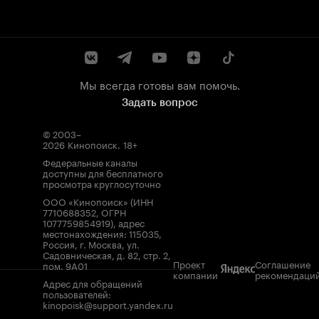
Мы всегда готовы вам помочь.
Задать вопрос
© 2003–
2026
Кинопоиск
.
18+
Федеральные каналы
доступны для бесплатного
просмотра круглосуточно
ООО «Кинопоиск» (ИНН
7710688352, ОГРН
1077759854919), адрес
местонахождения: 115035,
Россия, г. Москва, ул.
Садовническая, д. 82, стр. 2,
Проект
Соглашение
пом. 9А01
компании
рекомендаци
Адрес для обращений
пользователей:
kinopoisk@support.yandex.ru