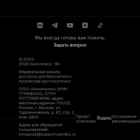
Мы всегда готовы вам помочь.
Задать вопрос
© 2003–
2026
Кинопоиск
.
18+
Федеральные каналы
доступны для бесплатного
просмотра круглосуточно
ООО «Кинопоиск» (ИНН
7710688352, ОГРН
1077759854919), адрес
местонахождения: 115035,
Россия, г. Москва, ул.
Садовническая, д. 82, стр. 2,
Проект
Соглашение
пом. 9А01
компании
рекомендаци
Адрес для обращений
пользователей:
kinopoisk@support.yandex.ru