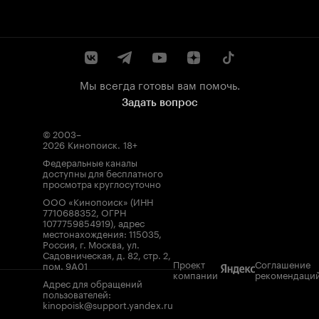
Мы всегда готовы вам помочь.
Задать вопрос
© 2003–
2026
Кинопоиск
.
18+
Федеральные каналы
доступны для бесплатного
просмотра круглосуточно
ООО «Кинопоиск» (ИНН
7710688352, ОГРН
1077759854919), адрес
местонахождения: 115035,
Россия, г. Москва, ул.
Садовническая, д. 82, стр. 2,
Проект
Соглашение
пом. 9А01
компании
рекомендаци
Адрес для обращений
пользователей:
kinopoisk@support.yandex.ru