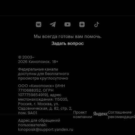
Мы всегда готовы вам помочь.
Задать вопрос
© 2003–
2026
Кинопоиск
.
18+
Федеральные каналы
доступны для бесплатного
просмотра круглосуточно
ООО «Кинопоиск» (ИНН
7710688352, ОГРН
1077759854919), адрес
местонахождения: 115035,
Россия, г. Москва, ул.
Садовническая, д. 82, стр. 2,
Проект
Соглашение
пом. 9А01
компании
рекомендаци
Адрес для обращений
пользователей:
kinopoisk@support.yandex.ru