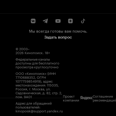
Мы всегда готовы вам помочь.
Задать вопрос
© 2003–
2026
Кинопоиск
.
18+
Федеральные каналы
доступны для бесплатного
просмотра круглосуточно
ООО «Кинопоиск» (ИНН
7710688352, ОГРН
1077759854919), адрес
местонахождения: 115035,
Россия, г. Москва, ул.
Садовническая, д. 82, стр. 2,
Проект
Соглашение
пом. 9А01
компании
рекомендаци
Адрес для обращений
пользователей:
kinopoisk@support.yandex.ru