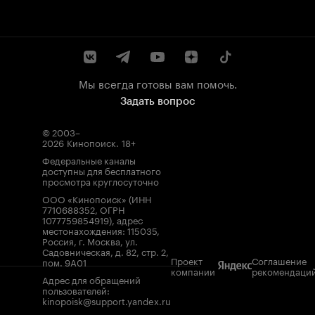
Мы всегда готовы вам помочь.
Задать вопрос
© 2003–
2026
Кинопоиск
.
18+
Федеральные каналы
доступны для бесплатного
просмотра круглосуточно
ООО «Кинопоиск» (ИНН
7710688352, ОГРН
1077759854919), адрес
местонахождения: 115035,
Россия, г. Москва, ул.
Садовническая, д. 82, стр. 2,
Проект
Соглашение
пом. 9А01
компании
рекомендаци
Адрес для обращений
пользователей:
kinopoisk@support.yandex.ru