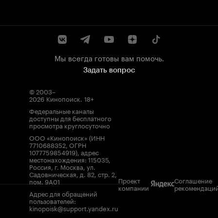
Мы всегда готовы вам помочь.
Задать вопрос
© 2003–
2026
Кинопоиск
.
18+
Федеральные каналы
доступны для бесплатного
просмотра круглосуточно
ООО «Кинопоиск» (ИНН
7710688352, ОГРН
1077759854919), адрес
местонахождения: 115035,
Россия, г. Москва, ул.
Садовническая, д. 82, стр. 2,
Проект
Соглашение
пом. 9А01
компании
рекомендаци
Адрес для обращений
пользователей:
kinopoisk@support.yandex.ru