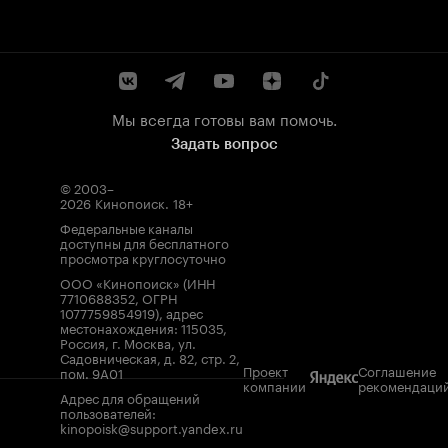
Мы всегда готовы вам помочь.
Задать вопрос
© 2003–
2026
Кинопоиск
.
18+
Федеральные каналы
доступны для бесплатного
просмотра круглосуточно
ООО «Кинопоиск» (ИНН
7710688352, ОГРН
1077759854919), адрес
местонахождения: 115035,
Россия, г. Москва, ул.
Садовническая, д. 82, стр. 2,
Проект
Соглашение
пом. 9А01
компании
рекомендаци
Адрес для обращений
пользователей:
kinopoisk@support.yandex.ru