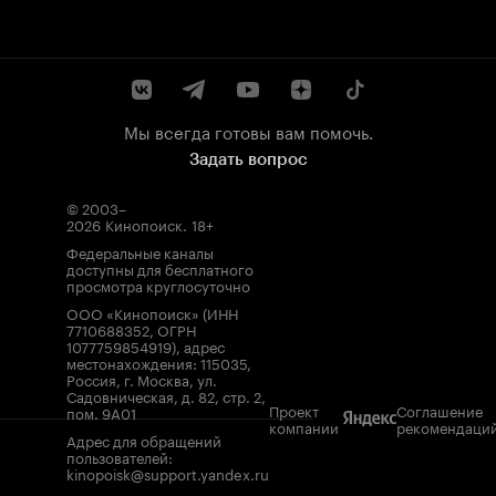
Мы всегда готовы вам помочь.
Задать вопрос
© 2003–
2026
Кинопоиск
.
18+
Федеральные каналы
доступны для бесплатного
просмотра круглосуточно
ООО «Кинопоиск» (ИНН
7710688352, ОГРН
1077759854919), адрес
местонахождения: 115035,
Россия, г. Москва, ул.
Садовническая, д. 82, стр. 2,
Проект
Соглашение
пом. 9А01
компании
рекомендаци
Адрес для обращений
пользователей:
kinopoisk@support.yandex.ru