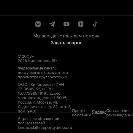
Мы всегда готовы вам помочь.
Задать вопрос
© 2003–
2026
Кинопоиск
.
18+
Федеральные каналы
доступны для бесплатного
просмотра круглосуточно
ООО «Кинопоиск» (ИНН
7710688352, ОГРН
1077759854919), адрес
местонахождения: 115035,
Россия, г. Москва, ул.
Садовническая, д. 82, стр. 2,
Проект
Соглашение
пом. 9А01
компании
рекомендаци
Адрес для обращений
пользователей:
kinopoisk@support.yandex.ru