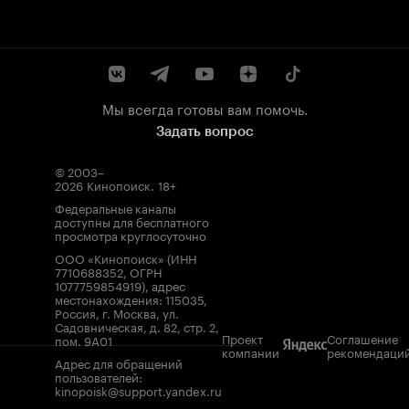
Мы всегда готовы вам помочь.
Задать вопрос
© 2003–
2026
Кинопоиск
.
18+
Федеральные каналы
доступны для бесплатного
просмотра круглосуточно
ООО «Кинопоиск» (ИНН
7710688352, ОГРН
1077759854919), адрес
местонахождения: 115035,
Россия, г. Москва, ул.
Садовническая, д. 82, стр. 2,
Проект
Соглашение
пом. 9А01
компании
рекомендаци
Адрес для обращений
пользователей:
kinopoisk@support.yandex.ru