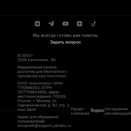
Мы всегда готовы вам помочь.
Задать вопрос
© 2003–
2026
Кинопоиск
.
18+
Федеральные каналы
доступны для бесплатного
просмотра круглосуточно
ООО «Кинопоиск» (ИНН
7710688352, ОГРН
1077759854919), адрес
местонахождения: 115035,
Россия, г. Москва, ул.
Садовническая, д. 82, стр. 2,
Проект
Соглашение
пом. 9А01
компании
рекомендаци
Адрес для обращений
пользователей:
kinopoisk@support.yandex.ru