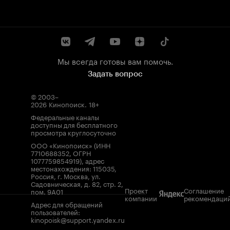
Мы всегда готовы вам помочь.
Задать вопрос
© 2003–
2026
Кинопоиск
.
18+
Федеральные каналы
доступны для бесплатного
просмотра круглосуточно
ООО «Кинопоиск» (ИНН
7710688352, ОГРН
1077759854919), адрес
местонахождения: 115035,
Россия, г. Москва, ул.
Садовническая, д. 82, стр. 2,
Проект
Соглашение
пом. 9А01
компании
рекомендаци
Адрес для обращений
пользователей:
kinopoisk@support.yandex.ru