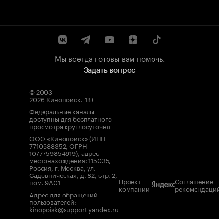
Мы всегда готовы вам помочь.
Задать вопрос
© 2003–
2026
Кинопоиск
.
18+
Федеральные каналы
доступны для бесплатного
просмотра круглосуточно
ООО «Кинопоиск» (ИНН
7710688352, ОГРН
1077759854919), адрес
местонахождения: 115035,
Россия, г. Москва, ул.
Садовническая, д. 82, стр. 2,
Проект
Соглашение
пом. 9А01
компании
рекомендаци
Адрес для обращений
пользователей:
kinopoisk@support.yandex.ru