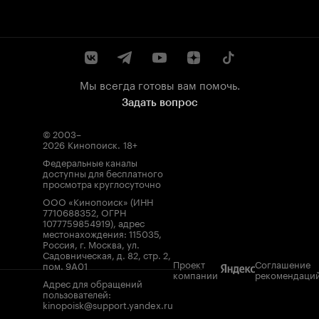
Мы всегда готовы вам помочь.
Задать вопрос
© 2003–
2026
Кинопоиск
.
18+
Федеральные каналы
доступны для бесплатного
просмотра круглосуточно
ООО «Кинопоиск» (ИНН
7710688352, ОГРН
1077759854919), адрес
местонахождения: 115035,
Россия, г. Москва, ул.
Садовническая, д. 82, стр. 2,
Проект
Соглашение
пом. 9А01
компании
рекомендаци
Адрес для обращений
пользователей:
kinopoisk@support.yandex.ru