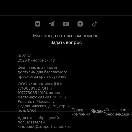
Мы всегда готовы вам помочь.
Задать вопрос
© 2003–
2026
Кинопоиск
.
18+
Федеральные каналы
доступны для бесплатного
просмотра круглосуточно
ООО «Кинопоиск» (ИНН
7710688352, ОГРН
1077759854919), адрес
местонахождения: 115035,
Россия, г. Москва, ул.
Садовническая, д. 82, стр. 2,
Проект
Соглашение
пом. 9А01
компании
рекомендаци
Адрес для обращений
пользователей:
kinopoisk@support.yandex.ru