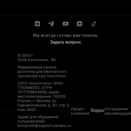
Мы всегда готовы вам помочь.
Задать вопрос
© 2003–
2026
Кинопоиск
.
18+
Федеральные каналы
доступны для бесплатного
просмотра круглосуточно
ООО «Кинопоиск» (ИНН
7710688352, ОГРН
1077759854919), адрес
местонахождения: 115035,
Россия, г. Москва, ул.
Садовническая, д. 82, стр. 2,
Проект
Соглашение
пом. 9А01
компании
рекомендаци
Адрес для обращений
пользователей:
kinopoisk@support.yandex.ru