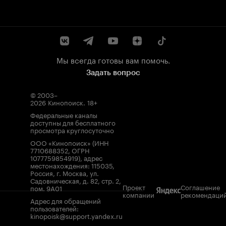
Мы всегда готовы вам помочь.
Задать вопрос
© 2003–
2026
Кинопоиск
.
18+
Федеральные каналы
доступны для бесплатного
просмотра круглосуточно
ООО «Кинопоиск» (ИНН
7710688352, ОГРН
1077759854919), адрес
местонахождения: 115035,
Россия, г. Москва, ул.
Садовническая, д. 82, стр. 2,
Проект
Соглашение
пом. 9А01
компании
рекомендаци
Адрес для обращений
пользователей:
kinopoisk@support.yandex.ru