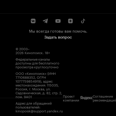
Мы всегда готовы вам помочь.
Задать вопрос
© 2003–
2026
Кинопоиск
.
18+
Федеральные каналы
доступны для бесплатного
просмотра круглосуточно
ООО «Кинопоиск» (ИНН
7710688352, ОГРН
1077759854919), адрес
местонахождения: 115035,
Россия, г. Москва, ул.
Садовническая, д. 82, стр. 2,
Проект
Соглашение
пом. 9А01
компании
рекомендаци
Адрес для обращений
пользователей:
kinopoisk@support.yandex.ru