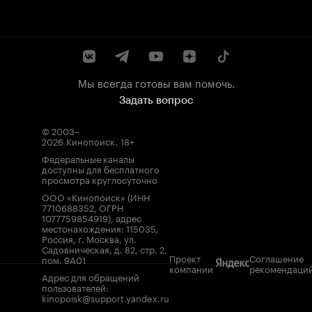
Мы всегда готовы вам помочь.
Задать вопрос
© 2003–
2026
Кинопоиск
.
18+
Федеральные каналы
доступны для бесплатного
просмотра круглосуточно
ООО «Кинопоиск» (ИНН
7710688352, ОГРН
1077759854919), адрес
местонахождения: 115035,
Россия, г. Москва, ул.
Садовническая, д. 82, стр. 2,
Проект
Соглашение
пом. 9А01
компании
рекомендаци
Адрес для обращений
пользователей:
kinopoisk@support.yandex.ru