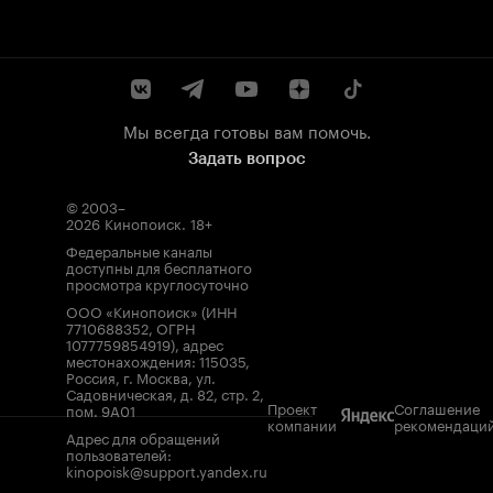
Мы всегда готовы вам помочь.
Задать вопрос
© 2003–
2026
Кинопоиск
.
18+
Федеральные каналы
доступны для бесплатного
просмотра круглосуточно
ООО «Кинопоиск» (ИНН
7710688352, ОГРН
1077759854919), адрес
местонахождения: 115035,
Россия, г. Москва, ул.
Садовническая, д. 82, стр. 2,
Проект
Соглашение
пом. 9А01
компании
рекомендаци
Адрес для обращений
пользователей:
kinopoisk@support.yandex.ru