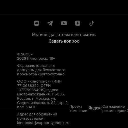
Мы всегда готовы вам помочь.
Задать вопрос
© 2003–
2026
Кинопоиск
.
18+
Федеральные каналы
доступны для бесплатного
просмотра круглосуточно
ООО «Кинопоиск» (ИНН
7710688352, ОГРН
1077759854919), адрес
местонахождения: 115035,
Россия, г. Москва, ул.
Садовническая, д. 82, стр. 2,
Проект
Соглашение
пом. 9А01
компании
рекомендаци
Адрес для обращений
пользователей:
kinopoisk@support.yandex.ru