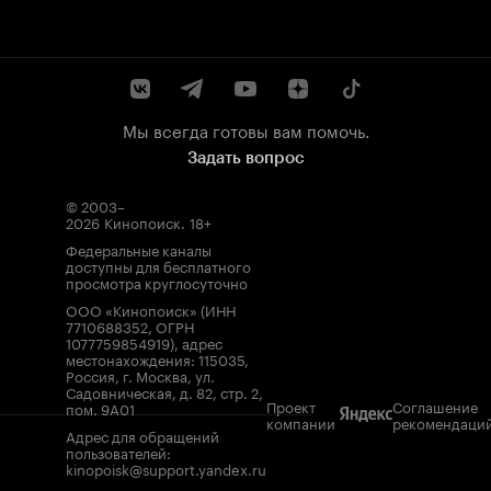
Мы всегда готовы вам помочь.
Задать вопрос
© 2003–
2026
Кинопоиск
.
18+
Федеральные каналы
доступны для бесплатного
просмотра круглосуточно
ООО «Кинопоиск» (ИНН
7710688352, ОГРН
1077759854919), адрес
местонахождения: 115035,
Россия, г. Москва, ул.
Садовническая, д. 82, стр. 2,
Проект
Соглашение
пом. 9А01
компании
рекомендаци
Адрес для обращений
пользователей:
kinopoisk@support.yandex.ru