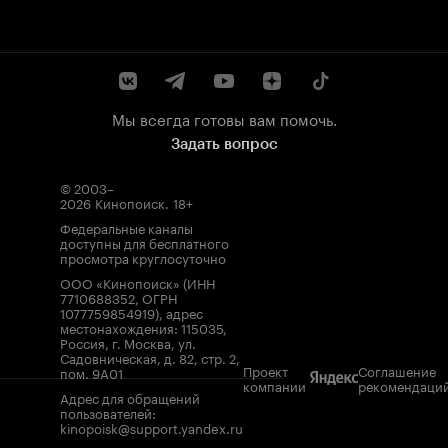
Мы всегда готовы вам помочь.
Задать вопрос
© 2003–
2026
Кинопоиск
.
18+
Федеральные каналы
доступны для бесплатного
просмотра круглосуточно
ООО «Кинопоиск» (ИНН
7710688352, ОГРН
1077759854919), адрес
местонахождения: 115035,
Россия, г. Москва, ул.
Садовническая, д. 82, стр. 2,
Проект
Соглашение
пом. 9А01
компании
рекомендаци
Адрес для обращений
пользователей:
kinopoisk@support.yandex.ru