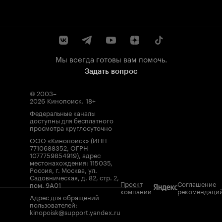
Мы всегда готовы вам помочь.
Задать вопрос
© 2003–
2026
Кинопоиск
.
18+
Федеральные каналы
доступны для бесплатного
просмотра круглосуточно
ООО «Кинопоиск» (ИНН
7710688352, ОГРН
1077759854919), адрес
местонахождения: 115035,
Россия, г. Москва, ул.
Садовническая, д. 82, стр. 2,
Проект
Соглашение
пом. 9А01
компании
рекомендаци
Адрес для обращений
пользователей:
kinopoisk@support.yandex.ru