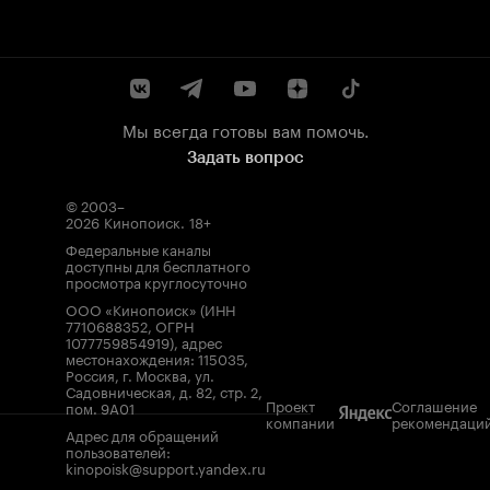
Мы всегда готовы вам помочь.
Задать вопрос
© 2003–
2026
Кинопоиск
.
18+
Федеральные каналы
доступны для бесплатного
просмотра круглосуточно
ООО «Кинопоиск» (ИНН
7710688352, ОГРН
1077759854919), адрес
местонахождения: 115035,
Россия, г. Москва, ул.
Садовническая, д. 82, стр. 2,
Проект
Соглашение
пом. 9А01
компании
рекомендаци
Адрес для обращений
пользователей:
kinopoisk@support.yandex.ru