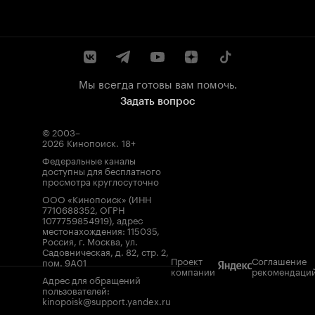
Мы всегда готовы вам помочь.
Задать вопрос
© 2003–
2026
Кинопоиск
.
18+
Федеральные каналы
доступны для бесплатного
просмотра круглосуточно
ООО «Кинопоиск» (ИНН
7710688352, ОГРН
1077759854919), адрес
местонахождения: 115035,
Россия, г. Москва, ул.
Садовническая, д. 82, стр. 2,
Проект
Соглашение
пом. 9А01
компании
рекомендаци
Адрес для обращений
пользователей:
kinopoisk@support.yandex.ru