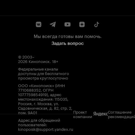
Мы всегда готовы вам помочь.
Задать вопрос
© 2003–
2026
Кинопоиск
.
18+
Федеральные каналы
доступны для бесплатного
просмотра круглосуточно
ООО «Кинопоиск» (ИНН
7710688352, ОГРН
1077759854919), адрес
местонахождения: 115035,
Россия, г. Москва, ул.
Садовническая, д. 82, стр. 2,
Проект
Соглашение
пом. 9А01
компании
рекомендаци
Адрес для обращений
пользователей:
kinopoisk@support.yandex.ru