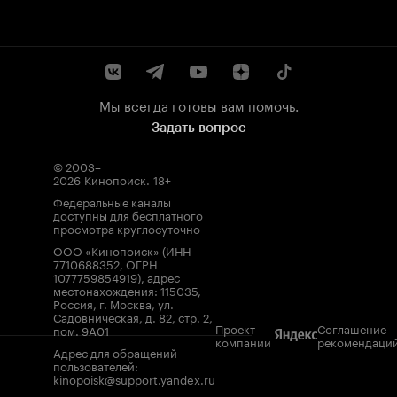
Мы всегда готовы вам помочь.
Задать вопрос
© 2003–
2026
Кинопоиск
.
18+
Федеральные каналы
доступны для бесплатного
просмотра круглосуточно
ООО «Кинопоиск» (ИНН
7710688352, ОГРН
1077759854919), адрес
местонахождения: 115035,
Россия, г. Москва, ул.
Садовническая, д. 82, стр. 2,
Проект
Соглашение
пом. 9А01
компании
рекомендаци
Адрес для обращений
пользователей:
kinopoisk@support.yandex.ru