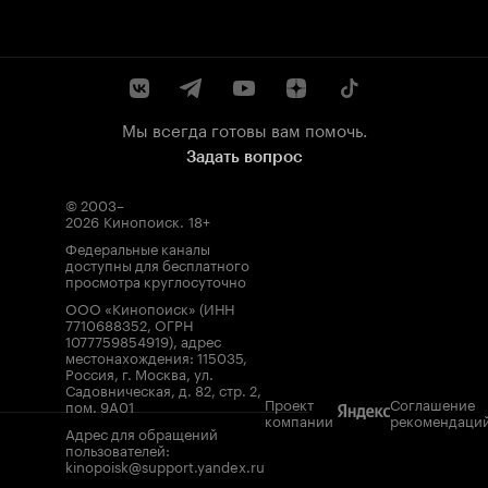
Мы всегда готовы вам помочь.
Задать вопрос
© 2003–
2026
Кинопоиск
.
18+
Федеральные каналы
доступны для бесплатного
просмотра круглосуточно
ООО «Кинопоиск» (ИНН
7710688352, ОГРН
1077759854919), адрес
местонахождения: 115035,
Россия, г. Москва, ул.
Садовническая, д. 82, стр. 2,
Проект
Соглашение
пом. 9А01
компании
рекомендаци
Адрес для обращений
пользователей:
kinopoisk@support.yandex.ru