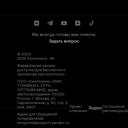
Мы всегда готовы вам помочь.
Задать вопрос
© 2003–
2026
Кинопоиск
.
18+
Федеральные каналы
доступны для бесплатного
просмотра круглосуточно
ООО «Кинопоиск» (ИНН
7710688352, ОГРН
1077759854919), адрес
местонахождения: 115035,
Россия, г. Москва, ул.
Садовническая, д. 82, стр. 2,
Проект
Соглашение
пом. 9А01
компании
рекомендаци
Адрес для обращений
пользователей:
kinopoisk@support.yandex.ru