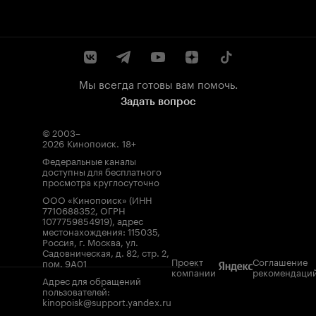
Мы всегда готовы вам помочь.
Задать вопрос
© 2003–
2026
Кинопоиск
.
18+
Федеральные каналы
доступны для бесплатного
просмотра круглосуточно
ООО «Кинопоиск» (ИНН
7710688352, ОГРН
1077759854919), адрес
местонахождения: 115035,
Россия, г. Москва, ул.
Садовническая, д. 82, стр. 2,
Проект
Соглашение
пом. 9А01
компании
рекомендаци
Адрес для обращений
пользователей:
kinopoisk@support.yandex.ru