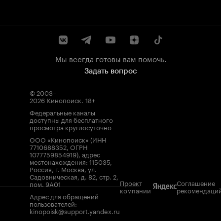
Мы всегда готовы вам помочь.
Задать вопрос
© 2003–
2026
Кинопоиск
.
18+
Федеральные каналы
доступны для бесплатного
просмотра круглосуточно
ООО «Кинопоиск» (ИНН
7710688352, ОГРН
1077759854919), адрес
местонахождения: 115035,
Россия, г. Москва, ул.
Садовническая, д. 82, стр. 2,
Проект
Соглашение
пом. 9А01
компании
рекомендаци
Адрес для обращений
пользователей:
kinopoisk@support.yandex.ru