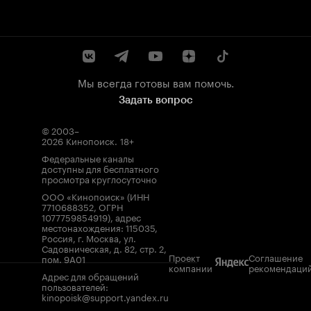
Мы всегда готовы вам помочь.
Задать вопрос
© 2003–
2026
Кинопоиск
.
18+
Федеральные каналы
доступны для бесплатного
просмотра круглосуточно
ООО «Кинопоиск» (ИНН
7710688352, ОГРН
1077759854919), адрес
местонахождения: 115035,
Россия, г. Москва, ул.
Садовническая, д. 82, стр. 2,
Проект
Соглашение
пом. 9А01
компании
рекомендаци
Адрес для обращений
пользователей:
kinopoisk@support.yandex.ru