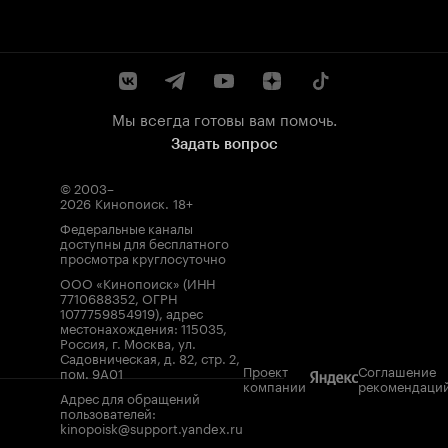
Мы всегда готовы вам помочь.
Задать вопрос
© 2003–
2026
Кинопоиск
.
18+
Федеральные каналы
доступны для бесплатного
просмотра круглосуточно
ООО «Кинопоиск» (ИНН
7710688352, ОГРН
1077759854919), адрес
местонахождения: 115035,
Россия, г. Москва, ул.
Садовническая, д. 82, стр. 2,
Проект
Соглашение
пом. 9А01
компании
рекомендаци
Адрес для обращений
пользователей:
kinopoisk@support.yandex.ru