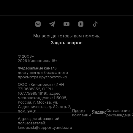
Мы всегда готовы вам помочь.
Задать вопрос
© 2003–
2026
Кинопоиск
.
18+
Федеральные каналы
доступны для бесплатного
просмотра круглосуточно
ООО «Кинопоиск» (ИНН
7710688352, ОГРН
1077759854919), адрес
местонахождения: 115035,
Россия, г. Москва, ул.
Садовническая, д. 82, стр. 2,
Проект
Соглашение
пом. 9А01
компании
рекомендаци
Адрес для обращений
пользователей:
kinopoisk@support.yandex.ru