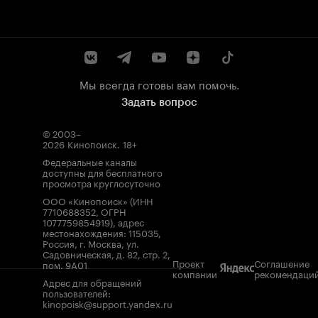
Мы всегда готовы вам помочь.
Задать вопрос
© 2003–
2026
Кинопоиск
.
18+
Федеральные каналы
доступны для бесплатного
просмотра круглосуточно
ООО «Кинопоиск» (ИНН
7710688352, ОГРН
1077759854919), адрес
местонахождения: 115035,
Россия, г. Москва, ул.
Садовническая, д. 82, стр. 2,
Проект
Соглашение
пом. 9А01
компании
рекомендаци
Адрес для обращений
пользователей:
kinopoisk@support.yandex.ru