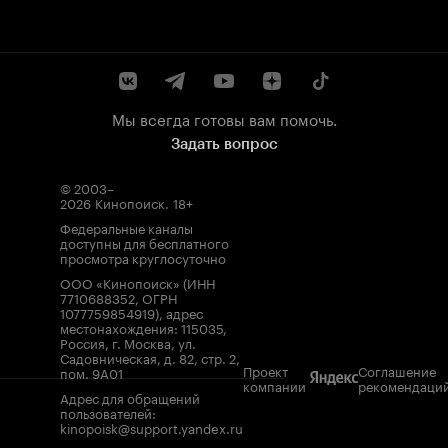
Мы всегда готовы вам помочь.
Задать вопрос
© 2003–
2026
Кинопоиск
.
18+
Федеральные каналы
доступны для бесплатного
просмотра круглосуточно
ООО «Кинопоиск» (ИНН
7710688352, ОГРН
1077759854919), адрес
местонахождения: 115035,
Россия, г. Москва, ул.
Садовническая, д. 82, стр. 2,
Проект
Соглашение
пом. 9А01
компании
рекомендаци
Адрес для обращений
пользователей:
kinopoisk@support.yandex.ru