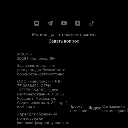
Мы всегда готовы вам помочь.
Задать вопрос
© 2003–
2026
Кинопоиск
.
18+
Федеральные каналы
доступны для бесплатного
просмотра круглосуточно
ООО «Кинопоиск» (ИНН
7710688352, ОГРН
1077759854919), адрес
местонахождения: 115035,
Россия, г. Москва, ул.
Садовническая, д. 82, стр. 2,
Проект
Соглашение
пом. 9А01
компании
рекомендаци
Адрес для обращений
пользователей:
kinopoisk@support.yandex.ru