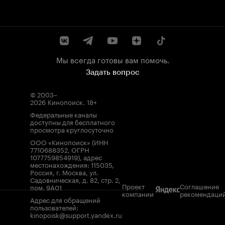
Мы всегда готовы вам помочь.
Задать вопрос
© 2003–
2026
Кинопоиск
.
18+
Федеральные каналы
доступны для бесплатного
просмотра круглосуточно
ООО «Кинопоиск» (ИНН
7710688352, ОГРН
1077759854919), адрес
местонахождения: 115035,
Россия, г. Москва, ул.
Садовническая, д. 82, стр. 2,
Проект
Соглашение
пом. 9А01
компании
рекомендаци
Адрес для обращений
пользователей:
kinopoisk@support.yandex.ru